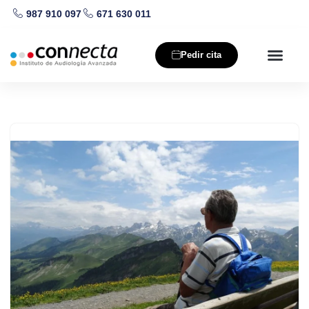
987 910 097
671 630 011
Saltar
al
Pedir cita
contenido
Nuestros producto
Salud auditiva