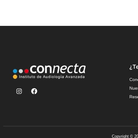
¿T
Con
Nues
Rese
Copyright © 20