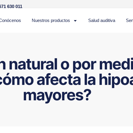
671 630 011
Conócenos
Nuestros productos
Salud auditiva
Ser
n natural o por me
cómo afecta la hipo
mayores?