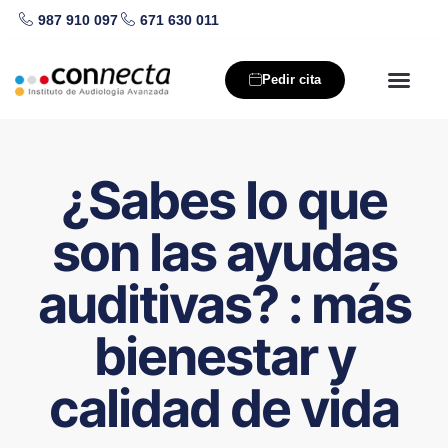
987 910 097
671 630 011
Saltar
al
Pedir cita
contenido
Nuestros producto
Salud auditiva
¿Sabes lo que
son las ayudas
auditivas? : más
bienestar y
calidad de vida