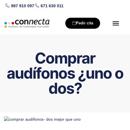
987 910 097
671 630 011
Saltar
al
Pedir cita
contenido
Nuestros producto
Salud auditiva
Comprar
audífonos ¿uno o
dos?