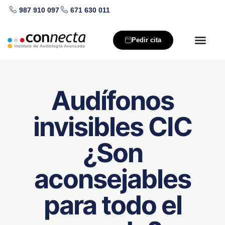
987 910 097
671 630 011
Saltar
al
Pedir cita
contenido
Nuestros producto
Salud auditiva
Audífonos
invisibles CIC
¿Son
aconsejables
para todo el