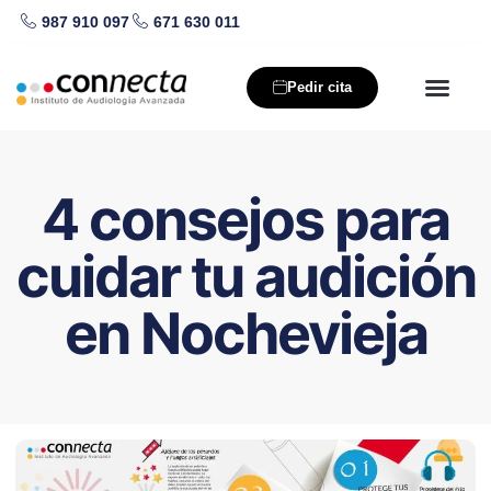
987 910 097
671 630 011
Saltar
al
Pedir cita
contenido
Nuestros producto
Salud auditiva
4 consejos para
cuidar tu audición
en Nochevieja