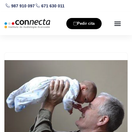
987 910 097
671 630 011
Saltar
al
Pedir cita
contenido
Nuestros producto
Salud auditiva