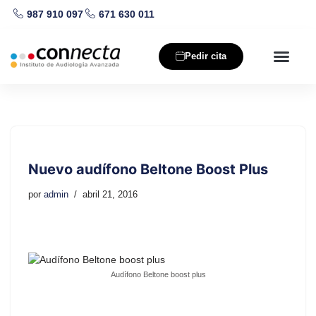
987 910 097
671 630 011
Saltar
al
Pedir cita
contenido
Nuestros producto
Salud auditiva
Nuevo audífono Beltone Boost Plus
por
admin
abril 21, 2016
Audífono Beltone boost plus