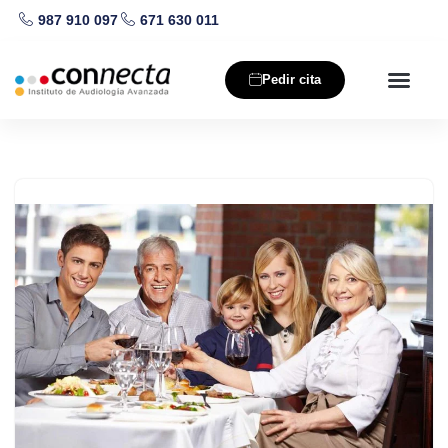
987 910 097
671 630 011
Saltar
al
Pedir cita
contenido
Nuestros producto
Salud auditiva